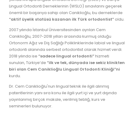
Lingual Ortodonti Derneklerinin (WSLO) sınavlarını geçerek
önemli bir başarıya sahip olan Caniklioğlu, bu derneklerde
“aktif üyelik statüsü kazanan ilk Türk ortodontist”
oldu.
2007 yılında İstanbul Üniversitesinden ayrılan Cem
Caniklioğlu, 2007-2018 yılları arasında kurmuş olduğu
Ortonorm Ağız ve Diş Sağlığı Poliklinklerinde labial ve lingual
ortodonti alanında serbest ortodontist olarak hizmet verdi.
2018 yılında ise
“sadece lingual ortodonti”
hizmeti
sunulan, Türkiye’de
“ilk ve tek, dünyada ise sekiz klinikten
biri olan Cem Caniklioğlu Lingual Ortodonti Kliniği”ni
kurdu.
Dr. Cem Caniklioğlu'nun lingual teknik ile ilgili alınmış
patentlerinin yanı sıra konu ile ilgili yurt içi ve yurt dışında
yayınlanmış birçok makale, verilmiş tebliğ, kurs ve
seminerleri bulunuyor.