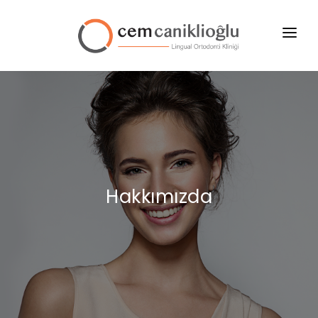
ANA SAYFA
HAKKIMIZDA
HİZMETLERİMİZ
BLOG
Hakkımızda
İLETİŞİM
HASTA GİRİŞİ